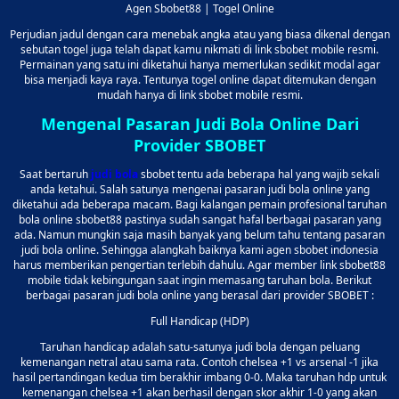
Agen Sbobet88 | Togel Online
Perjudian jadul dengan cara menebak angka atau yang biasa dikenal dengan
sebutan togel juga telah dapat kamu nikmati di link sbobet mobile resmi.
Permainan yang satu ini diketahui hanya memerlukan sedikit modal agar
bisa menjadi kaya raya. Tentunya togel online dapat ditemukan dengan
mudah hanya di link sbobet mobile resmi.
Mengenal Pasaran Judi Bola Online Dari
Provider SBOBET
Saat bertaruh
judi bola
sbobet tentu ada beberapa hal yang wajib sekali
anda ketahui. Salah satunya mengenai pasaran judi bola online yang
diketahui ada beberapa macam. Bagi kalangan pemain profesional taruhan
bola online sbobet88 pastinya sudah sangat hafal berbagai pasaran yang
ada. Namun mungkin saja masih banyak yang belum tahu tentang pasaran
judi bola online. Sehingga alangkah baiknya kami agen sbobet indonesia
harus memberikan pengertian terlebih dahulu. Agar member link sbobet88
mobile tidak kebingungan saat ingin memasang taruhan bola. Berikut
berbagai pasaran judi bola online yang berasal dari provider SBOBET :
Full Handicap (HDP)
Taruhan handicap adalah satu-satunya judi bola dengan peluang
kemenangan netral atau sama rata. Contoh chelsea +1 vs arsenal -1 jika
hasil pertandingan kedua tim berakhir imbang 0-0. Maka taruhan hdp untuk
kemenangan chelsea +1 akan berhasil dengan skor akhir 1-0 yang akan