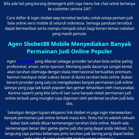
Bila ada hal yang kurang dimengerti pilih saja menu live chat untuk bertanya
ke customer service 24/7
Cara daftar & login sbobet wap tersebut berlaku untuk setiap pemain judi
bola online versi mobile di seluruh indonesia. Semoga panduan tersebut
dapat bermanfaat serta mampu menjadi solusi bagi teman-teman sekalian
yang masih pemula.
Agen Sbobet88 Mobile Menyediakan Banyak
Permainan Judi Online Populer
Agen
sbobet88
yang dikenal sebagai provider taruhan bola online paling
profesional, aman, serta nyaman. Memang pada dasarnya sangat kental
akan taruhan olahraga dengan skala internasional berkualitas premium.
Namun meskipun telah sukses besar di dunia taruhan bola online. Bukan
berarti provider yang satu ini mengabaikan banyak permainan judi online
lainnya yang juga tak kalah populer dan gemar dimainkan oleh masyarakat.
Karena seperti yang kita tahu di luar sana banyak sekali permainan judi
online terbaik yang mungkin saja digemari oleh penikmat taruhan judi bola
sbo.
Sekaligus dengan tujuan ekspansi link sbobet ini juga ingin menawarkan
banyak permainan judi online terbaik masa kini. Tentu hal ini adalah sebuah
kabar baik sebab diluar kemenangan taruhan bola online. Masih ada
kemenangan besar dari game-game judi sbo yang dapat anda nikmati. So,
langsung saja pantau beberapa jenis taruhan judi daring yang dapat bebas
anda coba di agen sbobet88 mobile resmi indonesia :