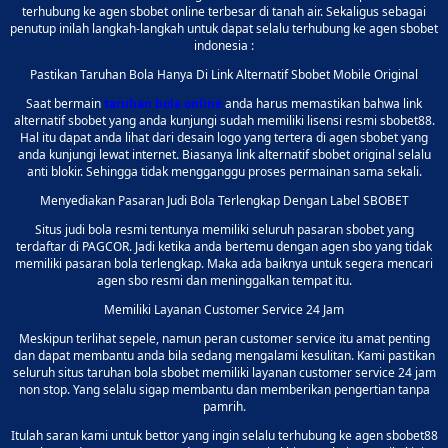
terhubung ke agen sbobet online terbesar di tanah air. Sekaligus sebagai
penutup inilah langkah-langkah untuk dapat selalu terhubung ke agen sbobet
indonesia :
Pastikan Taruhan Bola Hanya Di Link Alternatif Sbobet Mobile Original
Saat bermain
taruhan bola online
anda harus memastikan bahwa link
alternatif sbobet yang anda kunjungi sudah memiliki lisensi resmi sbobet88.
Hal itu dapat anda lihat dari desain logo yang tertera di agen sbobet yang
anda kunjungi lewat internet. Biasanya link alternatif sbobet original selalu
anti blokir. Sehingga tidak mengganggu proses permainan sama sekali.
Menyediakan Pasaran Judi Bola Terlengkap Dengan Label SBOBET
Situs judi bola resmi tentunya memiliki seluruh pasaran sbobet yang
terdaftar di PAGCOR. Jadi ketika anda bertemu dengan agen sbo yang tidak
memiliki pasaran bola terlengkap. Maka ada baiknya untuk segera mencari
agen sbo resmi dan meninggalkan tempat itu.
Memiliki Layanan Customer Service 24 Jam
Meskipun terlihat sepele, namun peran customer service itu amat penting
dan dapat membantu anda bila sedang mengalami kesulitan. Kami pastikan
seluruh situs taruhan bola sbobet memiliki layanan customer service 24 jam
non stop. Yang selalu sigap membantu dan memberikan pengertian tanpa
pamrih.
Itulah saran kami untuk bettor yang ingin selalu terhubung ke agen sbobet88